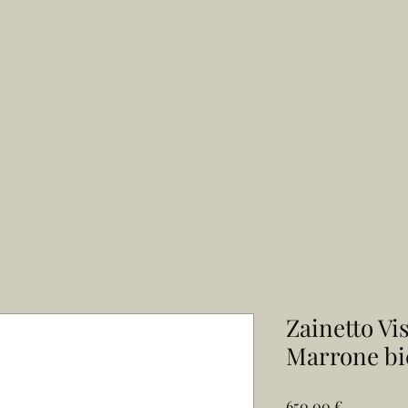
e
La Nostra Storia
Vetrina online
Su misura e Rimesse a modello
Zainetto Vi
Marrone bi
Prezzo
650,00 €