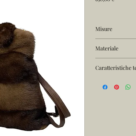
Misure
36 cm L x 33 cm A x 13
Materiale
Visone demi buff
Caratteristiche 
Zainetto con spalla
Finitura visone do
Dettaglio interno:
Fodera: 100% micr
Chiusura: zip
Custodia antipolve
Articolo Made in I
mano