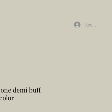
Accedi
Furbe K-Way
Contatti
sone demi buff
color