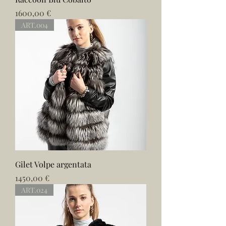
Prezzo
1600,00 €
ART.004
Gilet Volpe argentata
Prezzo
1450,00 €
ART.024