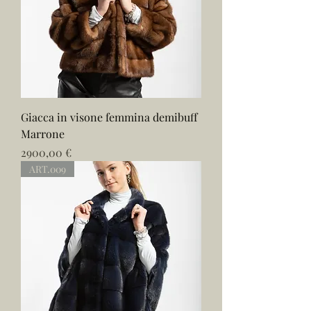
Giacca in visone femmina demibuff
Marrone
Prezzo
2900,00 €
ART.009