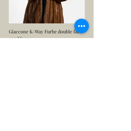
Giaccone K-Way Furbe double face
con Visone
Prezzo
3300,00 €
ART.021