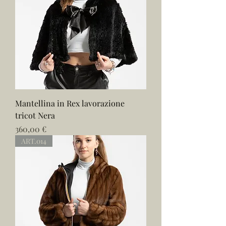
Mantellina in Rex lavorazione
tricot Nera
Prezzo
360,00 €
ART.014