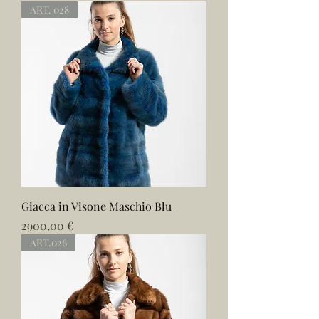
ART. 028
Giacca in Visone Maschio Blu
Prezzo
2900,00 €
ART.026