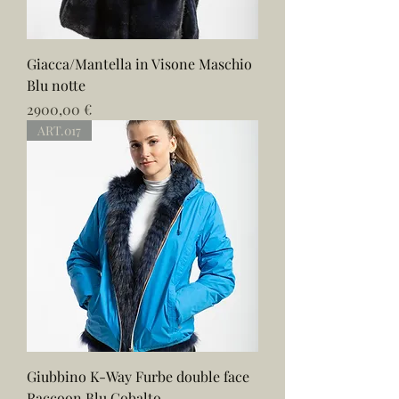
Giacca/Mantella in Visone Maschio
Blu notte
Prezzo
2900,00 €
ART.017
Giubbino K-Way Furbe double face
Raccoon Blu Cobalto