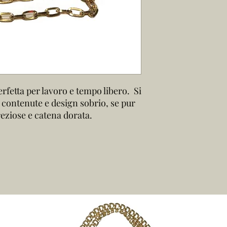
rfetta per lavoro e tempo libero. Si
 contenute e design sobrio, se pur
reziose e catena dorata.