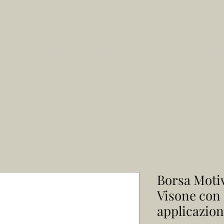
e
La Nostra Storia
Vetrina online
Su misura e Rimesse a modello
Borsa Moti
Visone con 
applicazion