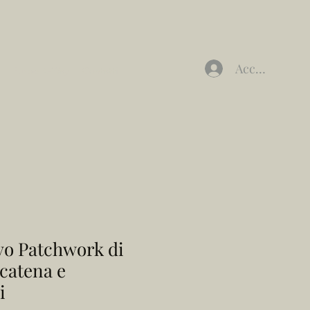
Accedi
Furbe K-Way
Contatti
vo Patchwork di
catena e
i