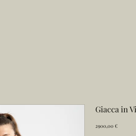
e
La Nostra Storia
Vetrina online
Su misura e Rimesse a modello
Giacca in V
Prezzo
2900,00 €