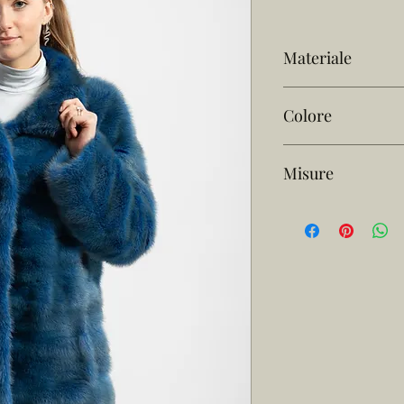
Materiale
Visone Maschio
Colore
Blu
Misure
L