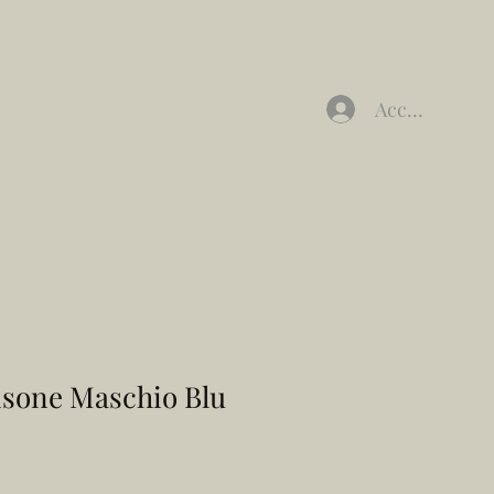
Accedi
Furbe K-Way
Contatti
isone Maschio Blu